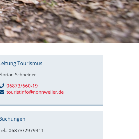
Leitung Tourismus
Florian Schneider
06873/660-19
touristinfo@nonnweiler.de
Buchungen
Tel.: 06873/2979411