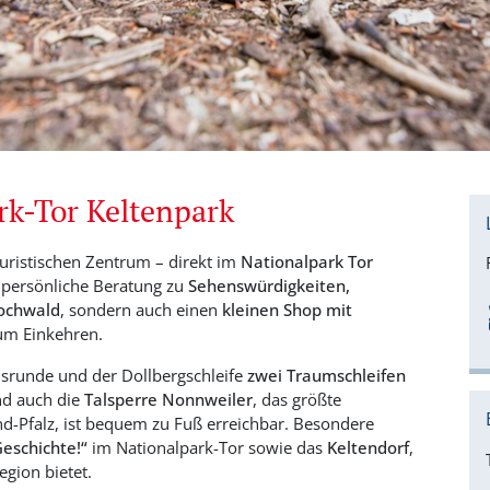
rk-Tor Keltenpark
ouristischen Zentrum – direkt im
Nationalpark Tor
e persönliche Beratung zu
Sehenswürdigkeiten,
ochwald
, sondern auch einen
kleinen Shop mit
zum Einkehren.
tusrunde und der Dollbergschleife
zwei Traumschleifen
nd auch die
Talsperre Nonnweiler
, das größte
d-Pfalz, ist bequem zu Fuß erreichbar. Besondere
Geschichte!“
im Nationalpark-Tor sowie das
Keltendorf
,
egion bietet.