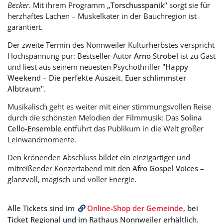
Becker
. Mit ihrem Programm
„Torschusspanik“
sorgt sie für
herzhaftes Lachen – Muskelkater in der Bauchregion ist
garantiert.
Der zweite Termin des Nonnweiler Kulturherbstes verspricht
Hochspannung pur: Bestseller-Autor
Arno Strobel
ist zu Gast
und liest aus seinem neuesten Psychothriller
"Happy
Weekend – Die perfekte Auszeit. Euer schlimmster
Albtraum"
.
Musikalisch geht es weiter mit einer stimmungsvollen Reise
durch die schönsten Melodien der Filmmusik: Das
Solina
Cello-Ensemble
entführt das Publikum in die Welt großer
Leinwandmomente.
Den krönenden Abschluss bildet ein einzigartiger und
mitreißender Konzertabend mit den
Afro Gospel Voices
–
glanzvoll, magisch und voller Energie.
Alle Tickets sind im
Online-Shop der Gemeinde
, bei
Ticket Regional und im Rathaus Nonnweiler erhältlich.