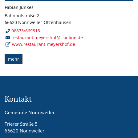
Fabian Junkes
Bahnhofstraße 2
66620 Nonnweiler-Otzenhausen
06873/669813
restaurant.meyershof@t-online.de
www.restaurant-meyershof.de
mehr
Kontakt
Gemeinde Nonnweiler
Trierer Straße 5
66620 Nonnweiler