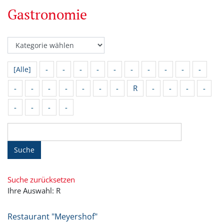
Gastronomie
-
-
-
-
-
-
-
-
-
-
[Alle]
-
-
-
-
-
-
-
R
-
-
-
-
-
-
-
-
Suche
Suche zurücksetzen
Ihre Auswahl: R
Restaurant "Meyershof"