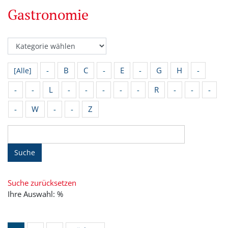
Gastronomie
-
B
C
-
E
-
G
H
-
[Alle]
-
-
L
-
-
-
-
-
R
-
-
-
-
W
-
-
Z
Suche
Suche zurücksetzen
Ihre Auswahl: %