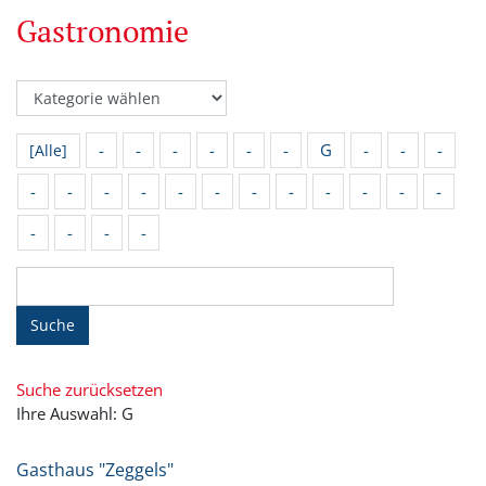
Gastronomie
-
-
-
-
-
-
G
-
-
-
[Alle]
-
-
-
-
-
-
-
-
-
-
-
-
-
-
-
-
Suche
Suche zurücksetzen
Ihre Auswahl: G
Gasthaus "Zeggels"