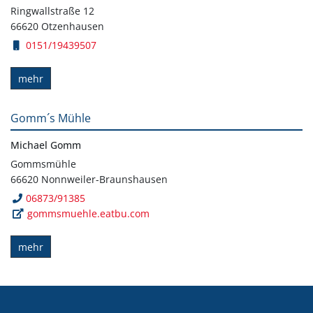
Ringwallstraße 12
66620 Otzenhausen
0151/19439507
mehr
Gomm´s Mühle
Michael Gomm
Gommsmühle
66620 Nonnweiler-Braunshausen
06873/91385
gommsmuehle.eatbu.com
mehr