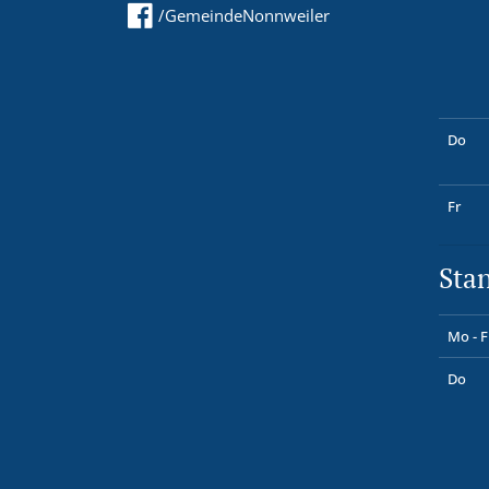
/GemeindeNonnweiler
Do
Fr
Sta
Mo - F
Do