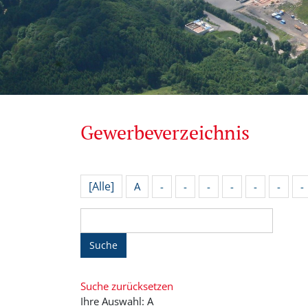
Gewerbeverzeichnis
[Alle]
A
-
-
-
-
-
-
-
Suche
Suche zurücksetzen
Ihre Auswahl: A