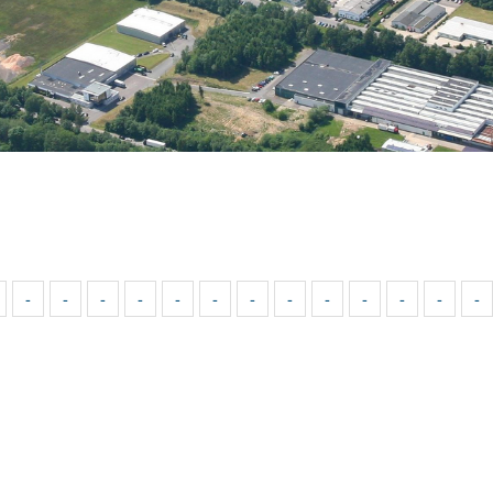
-
-
-
-
-
-
-
-
-
-
-
-
-