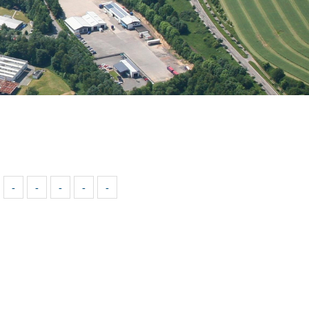
-
-
-
-
-