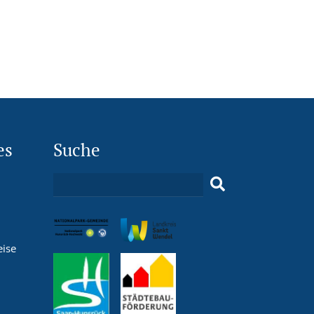
es
Suche
eise