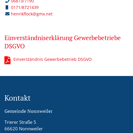
06873/7190
0171/8721439
henrikflock@gmx.net
Einverständniserklärung Gewerbebetriebe
DSGVO
Einverständnis Gewerbebetrieb DSGVO
Kontakt
Gemeinde Nonnweiler
Trierer Straße 5
66620 Nonnweiler