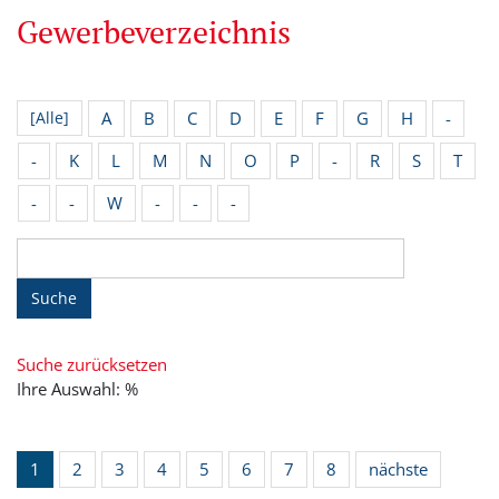
Gewerbeverzeichnis
A
B
C
D
E
F
G
H
-
[Alle]
-
K
L
M
N
O
P
-
R
S
T
-
-
W
-
-
-
Suche
Suche zurücksetzen
Ihre Auswahl: %
1
2
3
4
5
6
7
8
nächste