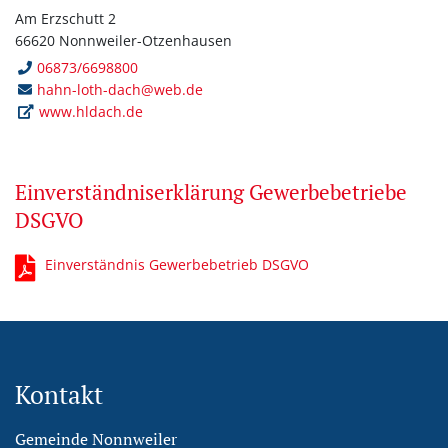
Am Erzschutt 2
66620 Nonnweiler-Otzenhausen
06873/6698800
hahn-loth-dach@web.de
www.hldach.de
Einverständniserklärung Gewerbebetriebe
DSGVO
Einverständnis Gewerbebetrieb DSGVO
Kontakt
Gemeinde Nonnweiler