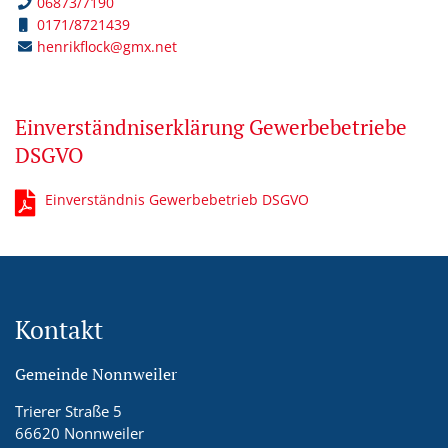
06873/7190
0171/8721439
henrikflock@gmx.net
Einverständniserklärung Gewerbebetriebe
DSGVO
Einverständnis Gewerbebetrieb DSGVO
Kontakt
Gemeinde Nonnweiler
Trierer Straße 5
66620 Nonnweiler