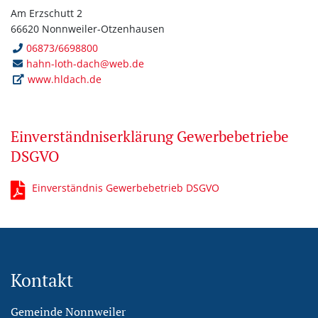
Am Erzschutt 2
66620 Nonnweiler-Otzenhausen
06873/6698800
hahn-loth-dach@web.de
www.hldach.de
Einverständniserklärung Gewerbebetriebe
DSGVO
Einverständnis Gewerbebetrieb DSGVO
Kontakt
Gemeinde Nonnweiler