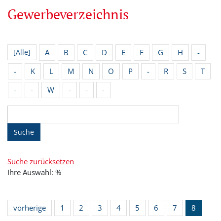
Gewerbeverzeichnis
A
B
C
D
E
F
G
H
-
[Alle]
-
K
L
M
N
O
P
-
R
S
T
-
-
W
-
-
-
Suche
Suche zurücksetzen
Ihre Auswahl: %
vorherige
1
2
3
4
5
6
7
8