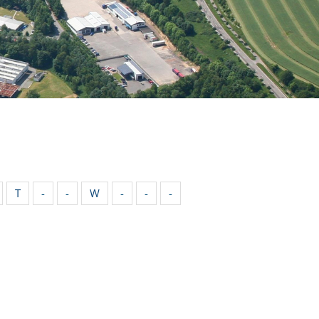
T
-
-
W
-
-
-