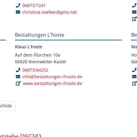
06873/7241
christine.voelker@gmx.net
Bestattungen L´hoste
Be
Klaus L´hoste
Ma
Auf dem Flürchen 10a
Ho
66620 Nonnweiler-Kastel
66
06873/64252
info@bestattungen-lhoste.de
www.bestattungen-lhoste.de
ächste
betriebe DSGVO