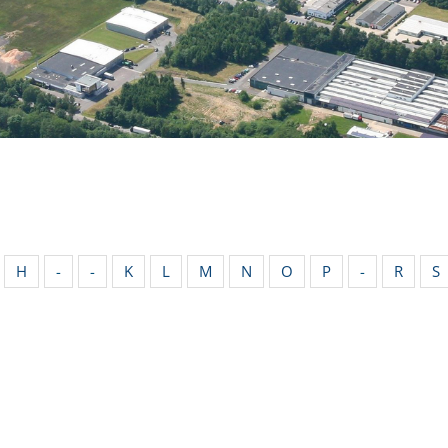
H
-
-
K
L
M
N
O
P
-
R
S