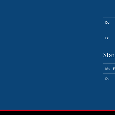
Do
Fr
Sta
Mo - F
Do