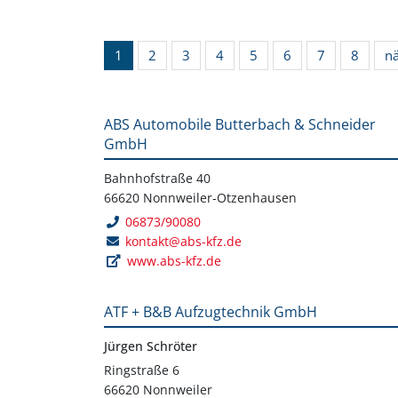
1
2
3
4
5
6
7
8
n
ABS Automobile Butterbach & Schneider
GmbH
Bahnhofstraße 40
66620 Nonnweiler-Otzenhausen
06873/90080
kontakt@abs-kfz.de
www.abs-kfz.de
ATF + B&B Aufzugtechnik GmbH
Jürgen Schröter
Ringstraße 6
66620 Nonnweiler