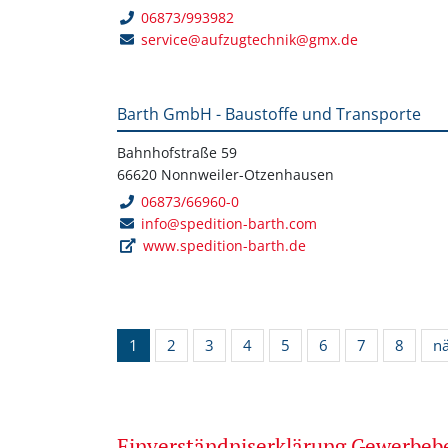
06873/993982
service@aufzugtechnik@gmx.de
Barth GmbH - Baustoffe und Transporte
Bahnhofstraße 59
66620 Nonnweiler-Otzenhausen
06873/66960-0
info@spedition-barth.com
www.spedition-barth.de
1
2
3
4
5
6
7
8
n
Einverständniserklärung Gewerbe