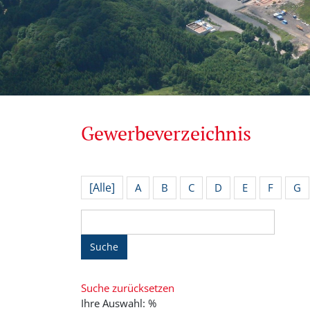
Gewerbeverzeichnis
[Alle]
A
B
C
D
E
F
G
Suche
Suche zurücksetzen
Ihre Auswahl: %