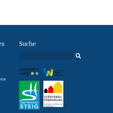
es
Suche
eise