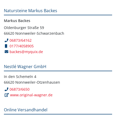
Natursteine Markus Backes
Markus Backes
Oldenburger Straße 59
66620 Nonnweiler-Schwarzenbach
06873/64162
0177/4058905
backes@myquix.de
Nestlé Wagner GmbH
In den Schemeln 4
66620 Nonnweiler-Otzenhausen
06873/6650
www.original-wagner.de
Online Versandhandel