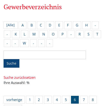
Gewerbeverzeichnis
A
B
C
D
E
F
G
H
-
[Alle]
-
K
L
M
N
O
P
-
R
S
T
-
-
W
-
-
-
Suche
Suche zurücksetzen
Ihre Auswahl: %
vorherige
1
2
3
4
5
6
7
8