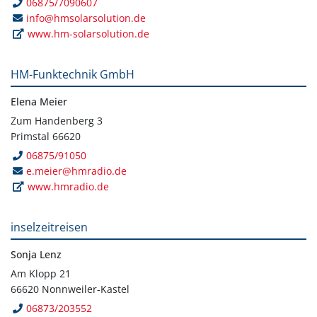
06875/7090607
info@hmsolarsolution.de
www.hm-solarsolution.de
HM-Funktechnik GmbH
Elena Meier
Zum Handenberg 3
Primstal 66620
06875/91050
e.meier@hmradio.de
www.hmradio.de
inselzeitreisen
Sonja Lenz
Am Klopp 21
66620 Nonnweiler-Kastel
06873/203552