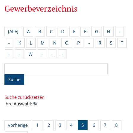
Gewerbeverzeichnis
A
B
C
D
E
F
G
H
-
[Alle]
-
K
L
M
N
O
P
-
R
S
T
-
-
W
-
-
-
Suche
Suche zurücksetzen
Ihre Auswahl: %
vorherige
1
2
3
4
5
6
7
8