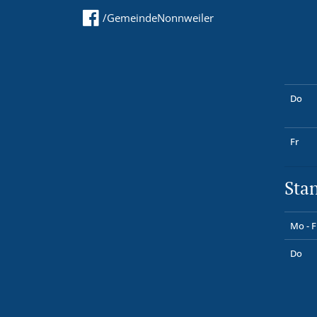
/GemeindeNonnweiler
Do
Fr
Sta
Mo - F
Do