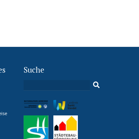
es
Suche
eise