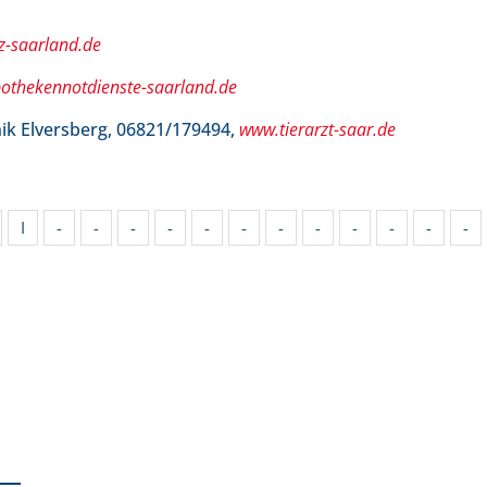
z-saarland.de
othekennotdienste-saarland.de
nik Elversberg, 06821/179494,
www.tierarzt-saar.de
I
-
-
-
-
-
-
-
-
-
-
-
-