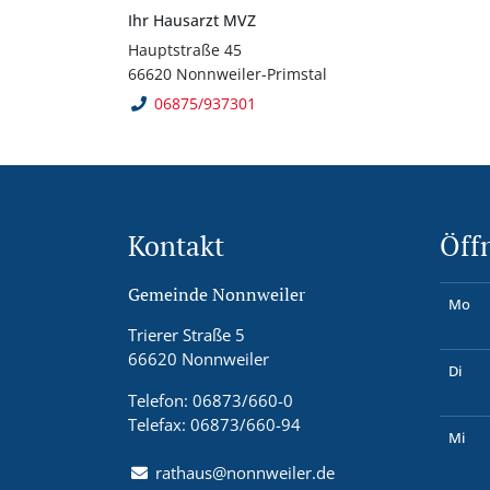
Ihr Hausarzt MVZ
Hauptstraße 45
66620 Nonnweiler-Primstal
06875/937301
Kontakt
Öff
Gemeinde Nonnweiler
Mo
Trierer Straße 5
66620 Nonnweiler
Di
Telefon: 06873/660-0
Telefax: 06873/660-94
Mi
rathaus@nonnweiler.de