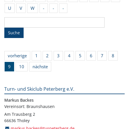
U
V
W
-
-
-
Suche
vorherige
1
2
3
4
5
6
7
8
9
10
nächste
Turn- und Skiclub Peterberg e.V.
Markus Backes
Vereinsort: Braunshausen
Am Trausberg 2
66636 Tholey
markus.backes@tuspeterberg.de