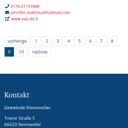
0176/21153488
jennifer.mathieu@hotmail.com
www.vvp.de.tl
vorherige
1
2
3
4
5
6
7
8
9
10
nächste
Kontakt
Gemeinde Nonnweiler
Trierer Straße 5
66620 Nonnweiler