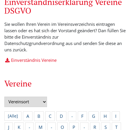
Einverständniserklärung Vereine
DSGVO
Sie wollen Ihren Verein im Vereinsverzeichnis eintragen
lassen oder es hat sich der Vorstand geändert? Dan füllen Sie
bitte die Einverständnis zur
Datenschutzgrundverordnung aus und senden Sie diese an
uns zurück.
Einverständnis Vereine
Vereine
A
B
C
D
-
F
G
H
I
[Alle]
J
K
-
M
-
O
P
-
R
S
T