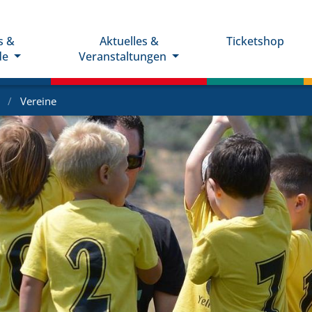
s &
Aktuelles &
Ticketshop
de
Veranstaltungen
e
Vereine