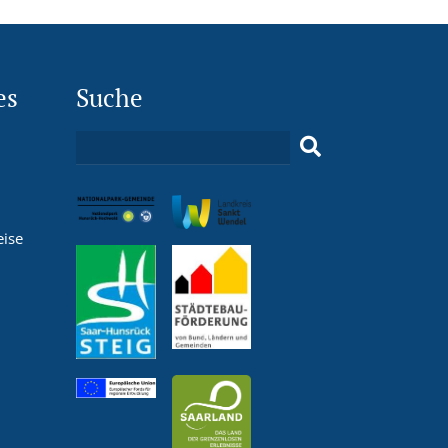
es
Suche
eise