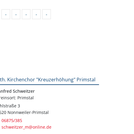
-
-
-
-
-
th. Kirchenchor "Kreuzerhöhung" Primstal
nfred Schweitzer
reinsort: Primstal
hlstraße 3
620 Nonnweiler-Primstal
06875/385
schweitzer_m@online.de