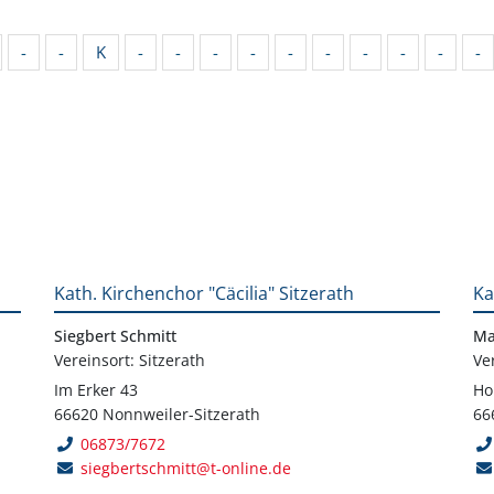
-
-
K
-
-
-
-
-
-
-
-
-
-
Kath. Kirchenchor "Cäcilia" Sitzerath
Ka
Siegbert Schmitt
Ma
Vereinsort: Sitzerath
Ve
Im Erker 43
Ho
66620 Nonnweiler-Sitzerath
66
06873/7672
siegbertschmitt@t-online.de