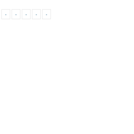
-
-
-
-
-