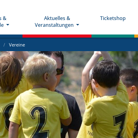
s &
Aktuelles &
Ticketshop
de
Veranstaltungen
e
Vereine