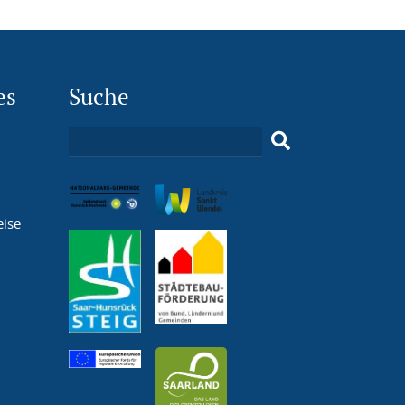
es
Suche
eise