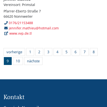
Vereinsort: Primstal
Pfarrer-Ebertz-Straße 7
66620 Nonnweiler
0176/21153488
jennifer.mathieu@hotmail.com
www.vvp.de.tl
vorherige
1
2
3
4
5
6
7
8
9
10
nächste
Kontakt