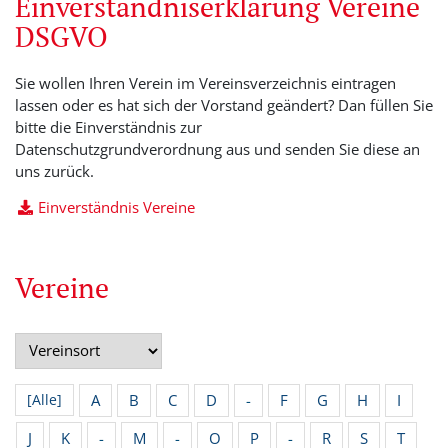
Einverständniserklärung Vereine
DSGVO
Sie wollen Ihren Verein im Vereinsverzeichnis eintragen
lassen oder es hat sich der Vorstand geändert? Dan füllen Sie
bitte die Einverständnis zur
Datenschutzgrundverordnung aus und senden Sie diese an
uns zurück.
Einverständnis Vereine
Vereine
A
B
C
D
-
F
G
H
I
[Alle]
J
K
-
M
-
O
P
-
R
S
T