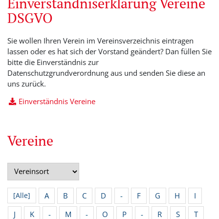
Einverständniserklärung Vereine
DSGVO
Sie wollen Ihren Verein im Vereinsverzeichnis eintragen
lassen oder es hat sich der Vorstand geändert? Dan füllen Sie
bitte die Einverständnis zur
Datenschutzgrundverordnung aus und senden Sie diese an
uns zurück.
Einverständnis Vereine
Vereine
A
B
C
D
-
F
G
H
I
[Alle]
J
K
-
M
-
O
P
-
R
S
T