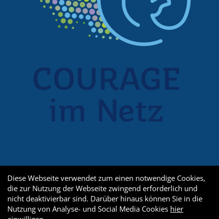
Diese Webseite verwendet zum einen notwendige Cookies,
die zur Nutzung der Webseite zwingend erforderlich und
nicht deaktivierbar sind. Darüber hinaus können Sie in die
Nutzung von Analyse- und Social Media Cookies
hier
einwilligen
.