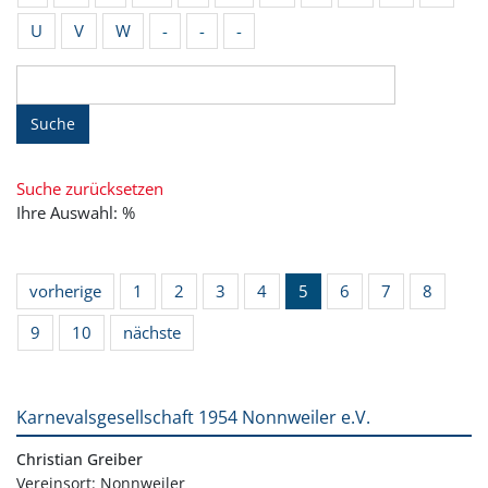
U
V
W
-
-
-
Suche
Suche zurücksetzen
Ihre Auswahl: %
vorherige
1
2
3
4
5
6
7
8
9
10
nächste
Karnevalsgesellschaft 1954 Nonnweiler e.V.
Christian Greiber
Vereinsort: Nonnweiler