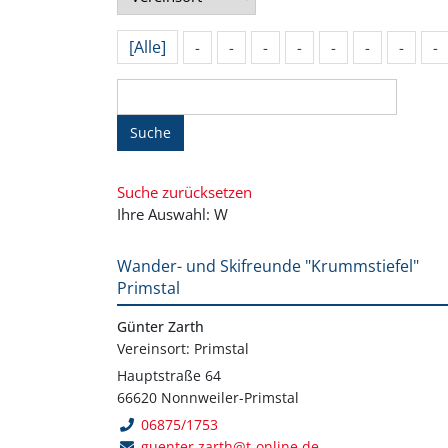
[Alle]
-
-
-
-
-
-
-
-
Suche
Suche zurücksetzen
Ihre Auswahl: W
Wander- und Skifreunde "Krummstiefel"
Primstal
Günter Zarth
Vereinsort: Primstal
Hauptstraße 64
66620 Nonnweiler-Primstal
06875/1753
guenter.zarth@t-online.de