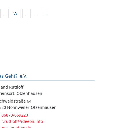
-
W
-
-
-
s Geht?! e.V.
land Ruttloff
reinsort: Otzenhausen
chwaldstraße 64
620 Nonnweiler-Otzenhausen
06873/669220
r.ruttloff@ideeon.info
was-geht-ev.de