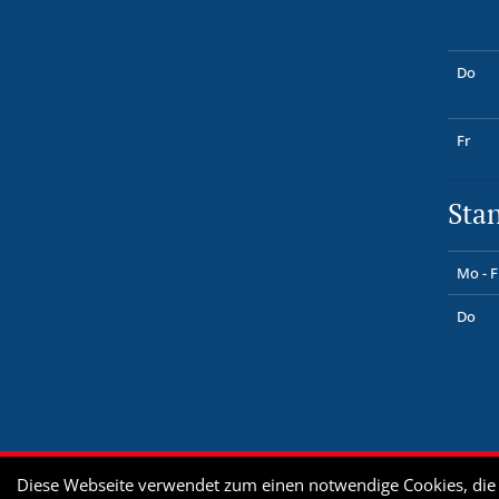
Do
Fr
Sta
Mo - F
Do
Diese Webseite verwendet zum einen notwendige Cookies, die z