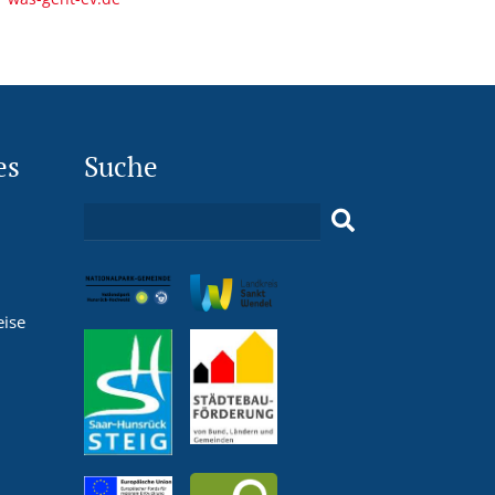
es
Suche
eise