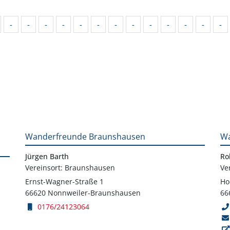
-
-
-
-
-
-
-
-
-
-
-
-
-
Wanderfreunde Braunshausen
Wa
Jürgen Barth
Ro
Vereinsort: Braunshausen
Ve
Ernst-Wagner-Straße 1
Ho
66620 Nonnweiler-Braunshausen
66
0176/24123064