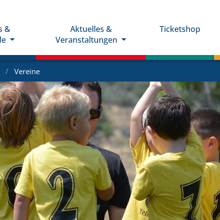
s &
Aktuelles &
Ticketshop
de
Veranstaltungen
e
Vereine