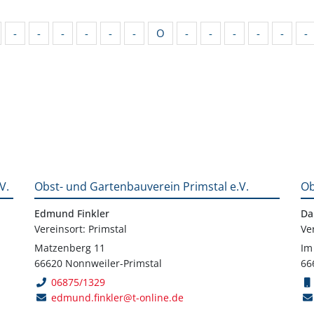
-
-
-
-
-
-
O
-
-
-
-
-
-
V.
Obst- und Gartenbauverein Primstal e.V.
Ob
Edmund Finkler
Da
Vereinsort: Primstal
Ve
Matzenberg 11
Im
66620 Nonnweiler-Primstal
66
06875/1329
edmund.finkler@t-online.de