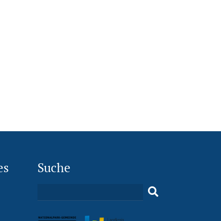
es
Suche