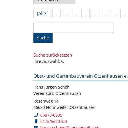
[Alle]
-
-
-
-
-
-
-
-
Suche
Suche zurücksetzen
Ihre Auswahl: O
Obst- und Gartenbauverein Otzenhausen e.
Hans Jürgen Schön
Vereinsort: Otzenhausen
Rosenweg 1a
66620 Nonnweiler-Otzenhausen
06873/6935
0175/5620700
hansi.schoen@googlemail.com