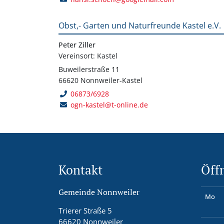
Obst,- Garten und Naturfreunde Kastel e.V.
Peter Ziller
Vereinsort: Kastel
Buweilerstraße 11
66620 Nonnweiler-Kastel
06873/6928
ogn-kastel@t-online.de
Kontakt
Öff
Gemeinde Nonnweiler
Mo
Trierer Straße 5
66620 Nonnweiler