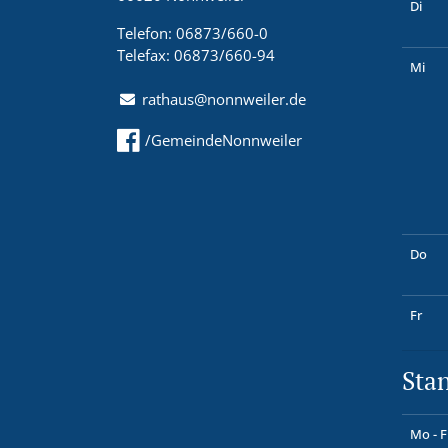
Di
Telefon: 06873/660-0
Telefax: 06873/660-94
Mi
rathaus@nonnweiler.de
/GemeindeNonnweiler
Do
Fr
Sta
Mo - F