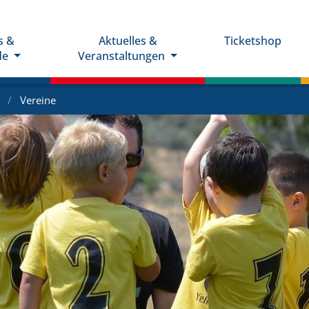
s &
Aktuelles &
Ticketshop
de
Veranstaltungen
e
Vereine