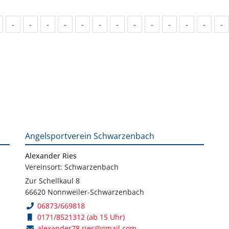
-
-
-
-
-
-
-
-
-
-
-
-
-
Angelsportverein Schwarzenbach
Alexander Ries
Vereinsort: Schwarzenbach
Zur Schellkaul 8
66620 Nonnweiler-Schwarzenbach
06873/669818
0171/8521312 (ab 15 Uhr)
alexander78.ries@gmail.com