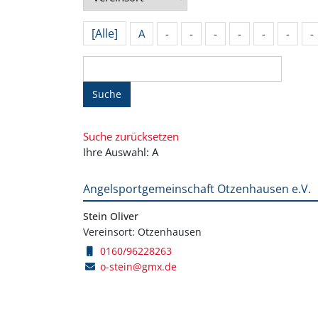
[Alle]
A
-
-
-
-
-
-
-
Suche
Suche zurücksetzen
Ihre Auswahl: A
Angelsportgemeinschaft Otzenhausen e.V.
Stein Oliver
Vereinsort: Otzenhausen
0160/96228263
o-stein@gmx.de