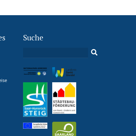
es
Suche
eise