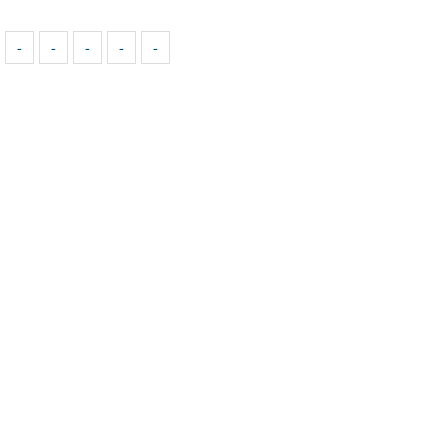
-
-
-
-
-