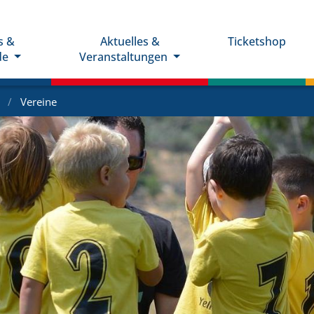
s &
Aktuelles &
Ticketshop
de
Veranstaltungen
e
Vereine