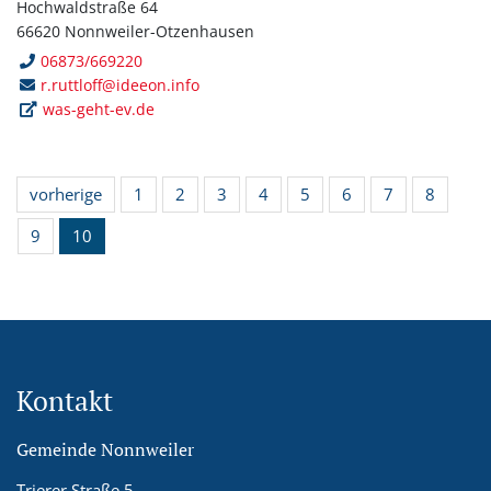
Hochwaldstraße 64
66620 Nonnweiler-Otzenhausen
06873/669220
r.ruttloff@ideeon.info
was-geht-ev.de
vorherige
1
2
3
4
5
6
7
8
9
10
Kontakt
Gemeinde Nonnweiler
Trierer Straße 5