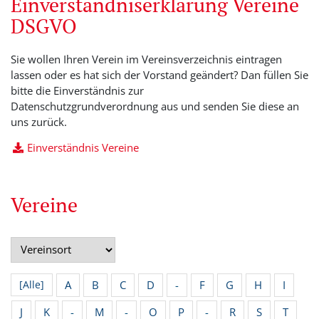
Einverständniserklärung Vereine
DSGVO
Sie wollen Ihren Verein im Vereinsverzeichnis eintragen
lassen oder es hat sich der Vorstand geändert? Dan füllen Sie
bitte die Einverständnis zur
Datenschutzgrundverordnung aus und senden Sie diese an
uns zurück.
Einverständnis Vereine
Vereine
A
B
C
D
-
F
G
H
I
[Alle]
J
K
-
M
-
O
P
-
R
S
T