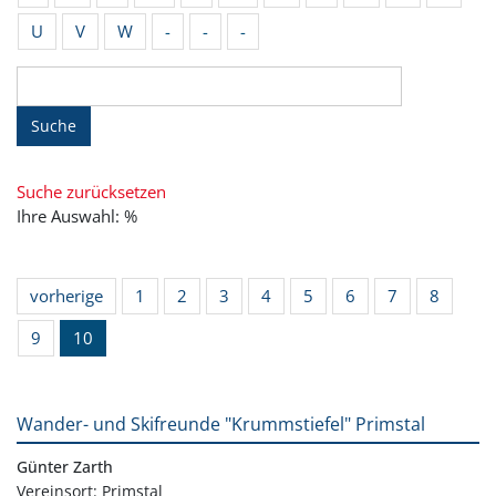
U
V
W
-
-
-
Suche
Suche zurücksetzen
Ihre Auswahl: %
vorherige
1
2
3
4
5
6
7
8
9
10
Wander- und Skifreunde "Krummstiefel" Primstal
Günter Zarth
Vereinsort: Primstal