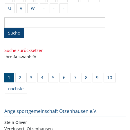
U
V
W
-
-
-
Suche
Suche zurücksetzen
Ihre Auswahl: %
1
2
3
4
5
6
7
8
9
10
nächste
Angelsportgemeinschaft Otzenhausen e.V.
Stein Oliver
Vereinsort: Otzenhausen