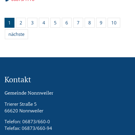
1
2
3
4
5
6
7
8
9
10
nächste
Kontakt
Gemeinde Nonnweiler
Trierer Straße 5
66620 Nonnweiler
Telefon: 06873/660-0
Telefax: 06873/660-94