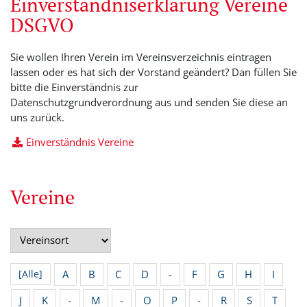
Einverständniserklärung Vereine
DSGVO
Sie wollen Ihren Verein im Vereinsverzeichnis eintragen
lassen oder es hat sich der Vorstand geändert? Dan füllen Sie
bitte die Einverständnis zur
Datenschutzgrundverordnung aus und senden Sie diese an
uns zurück.
Einverständnis Vereine
Vereine
A
B
C
D
-
F
G
H
I
[Alle]
J
K
-
M
-
O
P
-
R
S
T