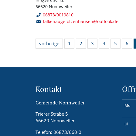
66620 Nonnweiler
06873/9019810
falkenauge-otzenhausen@outlook.de
vorherige
1
2
3
4
5
6
Kontakt
Öff
Gemeinde Nonnweiler
Mo
Trierer Straße 5
66620 Nonnweiler
Di
Telefon: 06873/660-0