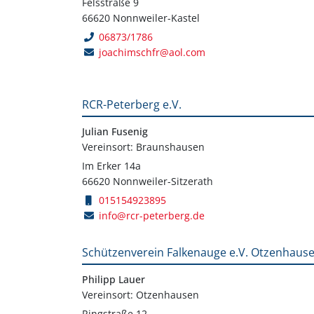
Felsstraße 9
66620 Nonnweiler-Kastel
06873/1786
joachimschfr@aol.com
RCR-Peterberg e.V.
Julian Fusenig
Vereinsort: Braunshausen
Im Erker 14a
66620 Nonnweiler-Sitzerath
015154923895
info@rcr-peterberg.de
Schützenverein Falkenauge e.V. Otzenhaus
Philipp Lauer
Vereinsort: Otzenhausen
Ringstraße 12