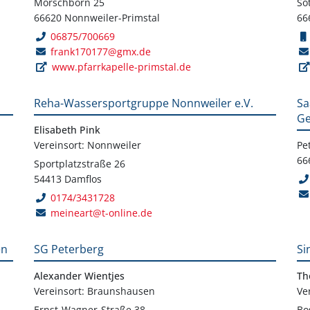
Morschborn 25
Sö
66620 Nonnweiler-Primstal
66
06875/700669
frank170177@gmx.de
www.pfarrkapelle-primstal.de
Reha-Wassersportgruppe Nonnweiler e.V.
Sa
Ge
Elisabeth Pink
Vereinsort: Nonnweiler
Pe
66
Sportplatzstraße 26
54413 Damflos
0174/3431728
meineart@t-online.de
en
SG Peterberg
Si
Alexander Wientjes
Th
Vereinsort: Braunshausen
Ve
Ernst-Wagner-Straße 38
Bo