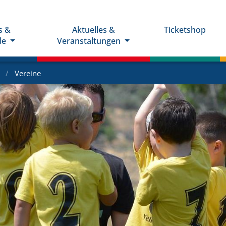
s &
Aktuelles &
Ticketshop
de
Veranstaltungen
e
Vereine