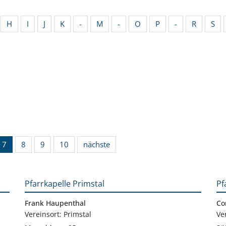
H
I
J
K
-
M
-
O
P
-
R
S
7
8
9
10
nächste
Pfarrkapelle Primstal
Pf
Frank Haupenthal
Co
Vereinsort: Primstal
Ve