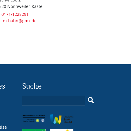
620 Nonnweiler-Kastel
0171/1228291
tm-hahn@gmx.de
es
Suche
eise