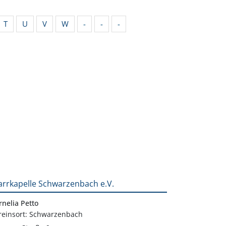
T
U
V
W
-
-
-
arrkapelle Schwarzenbach e.V.
rnelia Petto
reinsort: Schwarzenbach