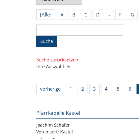
[Alle]
A
B
C
D
-
F
G
Suche
Suche zurücksetzen
Ihre Auswahl: %
vorherige
1
2
3
4
5
6
Pfarrkapelle Kastel
Joachim Schäfer
Vereinsort: Kastel