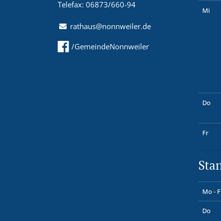
Telefax: 06873/660-94
Mi
rathaus@nonnweiler.de
/GemeindeNonnweiler
Do
Fr
Sta
Mo - F
Do