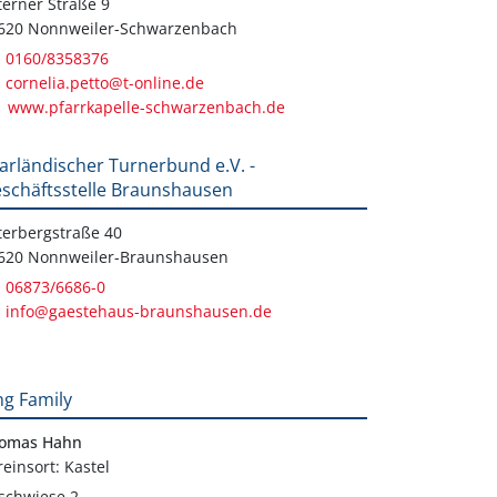
terner Straße 9
620 Nonnweiler-Schwarzenbach
0160/8358376
cornelia.petto@t-online.de
www.pfarrkapelle-schwarzenbach.de
arländischer Turnerbund e.V. -
schäftsstelle Braunshausen
terbergstraße 40
620 Nonnweiler-Braunshausen
06873/6686-0
info@gaestehaus-braunshausen.de
ng Family
omas Hahn
reinsort: Kastel
schwiese 2