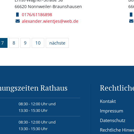
66620 Nonnweiler-Braunshausen
66
0176/61186898
alexander.wientjes@web.de
7
8
9
10
nächste
nungszeiten Rathaus
Rechtlich
Kontakt
08:30 - 12:00 Uhr und
13:30 - 15:30 Uhr
Impressum
Datenschutz
08:30 - 12:00 Uhr und
13:30 - 15:30 Uhr
Rechtliche Hinw