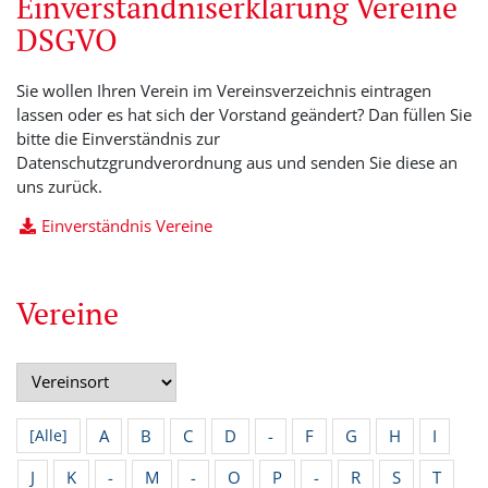
Einverständniserklärung Vereine
DSGVO
Sie wollen Ihren Verein im Vereinsverzeichnis eintragen
lassen oder es hat sich der Vorstand geändert? Dan füllen Sie
bitte die Einverständnis zur
Datenschutzgrundverordnung aus und senden Sie diese an
uns zurück.
Einverständnis Vereine
Vereine
A
B
C
D
-
F
G
H
I
[Alle]
J
K
-
M
-
O
P
-
R
S
T