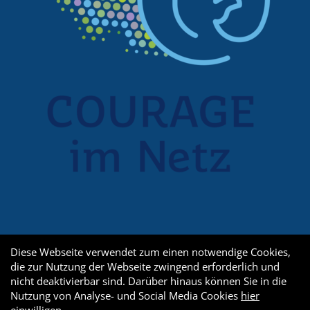
Diese Webseite verwendet zum einen notwendige Cookies,
die zur Nutzung der Webseite zwingend erforderlich und
nicht deaktivierbar sind. Darüber hinaus können Sie in die
Nutzung von Analyse- und Social Media Cookies
hier
einwilligen
.