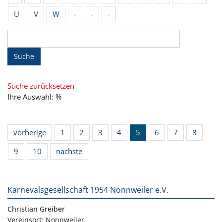
U
V
W
-
-
-
Suche
Suche zurücksetzen
Ihre Auswahl: %
vorherige
1
2
3
4
5
6
7
8
9
10
nächste
Karnevalsgesellschaft 1954 Nonnweiler e.V.
Christian Greiber
Vereinsort: Nonnweiler