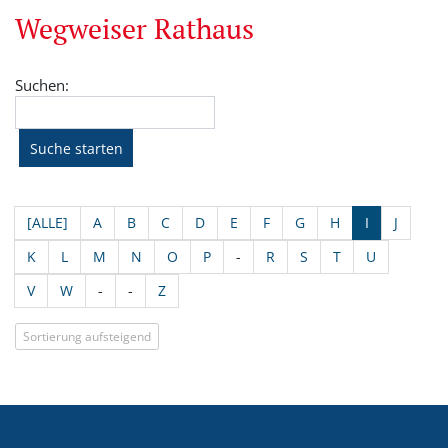
Wegweiser Rathaus
Suchen:
[ALLE]
A
B
C
D
E
F
G
H
I
J
K
L
M
N
O
P
-
R
S
T
U
V
W
-
-
Z
Sortierung aufsteigend