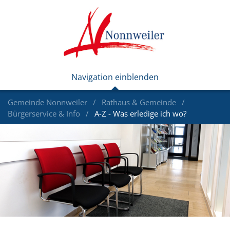
Gemeinde Nonnweiler
Rathaus & Gemeinde
Bürgerservice & Info
A-Z - Was erledige ich wo?