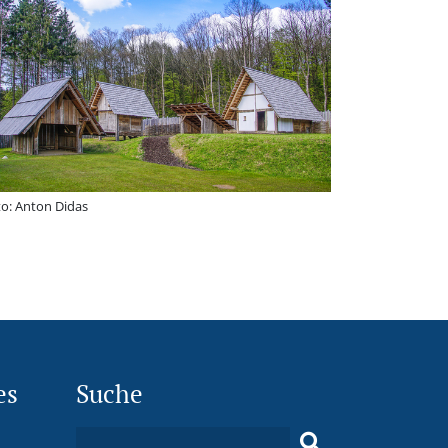
o: Anton Didas
es
Suche