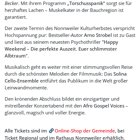
Becker
. Mit ihrem Programm
„Torschusspanik“
sorgt sie für
herzhaftes Lachen – Muskelkater in der Bauchregion ist
garantiert.
Der zweite Termin des Nonnweiler Kulturherbstes verspricht
Hochspannung pur: Bestseller-Autor
Arno Strobel
ist zu Gast
und liest aus seinem neuesten Psychothriller
"Happy
Weekend – Die perfekte Auszeit. Euer schlimmster
Albtraum"
.
Musikalisch geht es weiter mit einer stimmungsvollen Reise
durch die schönsten Melodien der Filmmusik: Das
Solina
Cello-Ensemble
entführt das Publikum in die Welt großer
Leinwandmomente.
Den krönenden Abschluss bildet ein einzigartiger und
mitreißender Konzertabend mit den
Afro Gospel Voices
–
glanzvoll, magisch und voller Energie.
Alle Tickets sind im
Online-Shop der Gemeinde
, bei
Ticket Regional und im Rathaus Nonnweiler erhältlich.