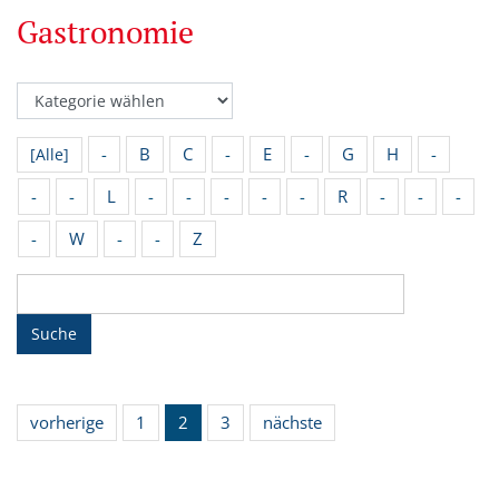
Gastronomie
-
B
C
-
E
-
G
H
-
[Alle]
-
-
L
-
-
-
-
-
R
-
-
-
-
W
-
-
Z
Suche
vorherige
1
2
3
nächste