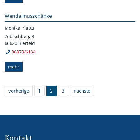
Wendalinusschänke
Monika Plutta
Zebischberg 3
66620 Bierfeld
06873/6134
mehr
vorherige
1
2
3
nächste
Kontakt