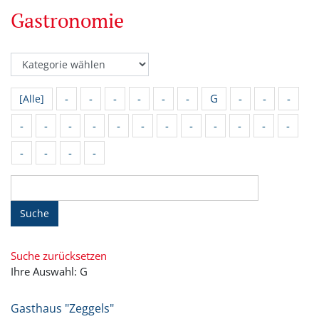
Gastronomie
-
-
-
-
-
-
G
-
-
-
[Alle]
-
-
-
-
-
-
-
-
-
-
-
-
-
-
-
-
Suche
Suche zurücksetzen
Ihre Auswahl: G
Gasthaus "Zeggels"