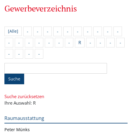
Gewerbeverzeichnis
-
-
-
-
-
-
-
-
-
-
[Alle]
-
-
-
-
-
-
-
R
-
-
-
-
-
-
-
-
Suche
Suche zurücksetzen
Ihre Auswahl: R
Raumausstattung
Peter Münks