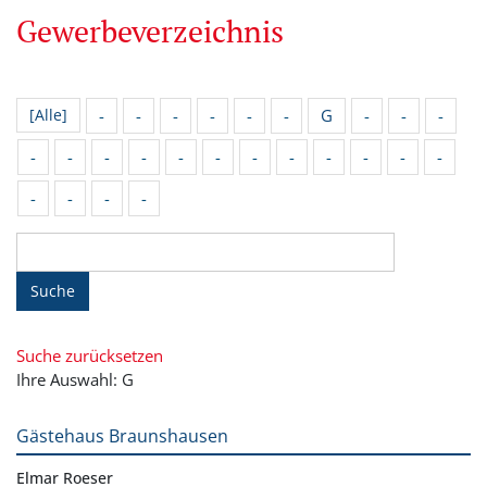
Gewerbeverzeichnis
-
-
-
-
-
-
G
-
-
-
[Alle]
-
-
-
-
-
-
-
-
-
-
-
-
-
-
-
-
Suche
Suche zurücksetzen
Ihre Auswahl: G
Gästehaus Braunshausen
Elmar Roeser