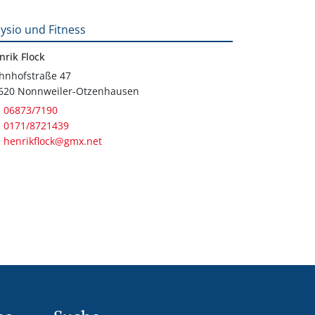
ysio und Fitness
nrik Flock
hnhofstraße 47
620 Nonnweiler-Otzenhausen
06873/7190
0171/8721439
henrikflock@gmx.net