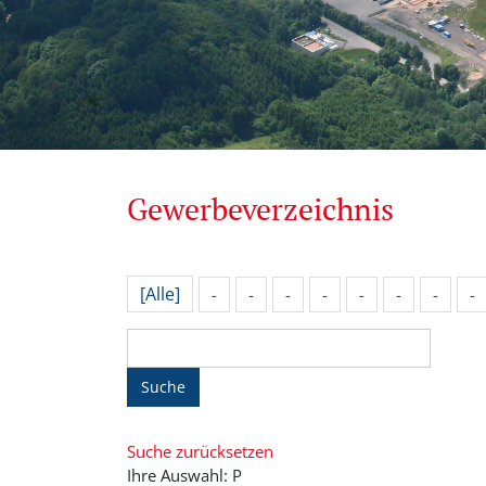
Gewerbeverzeichnis
[Alle]
-
-
-
-
-
-
-
-
Suche
Suche zurücksetzen
Ihre Auswahl: P