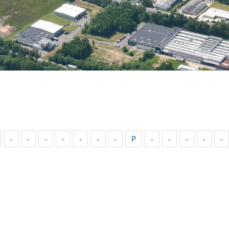
-
-
-
-
-
-
-
P
-
-
-
-
-