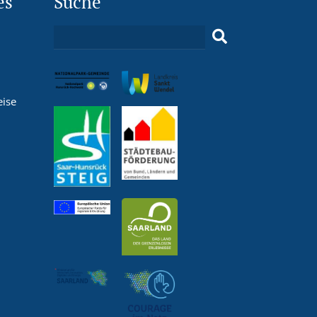
es
Suche
eise