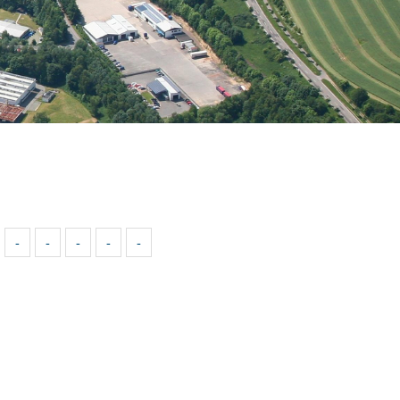
-
-
-
-
-