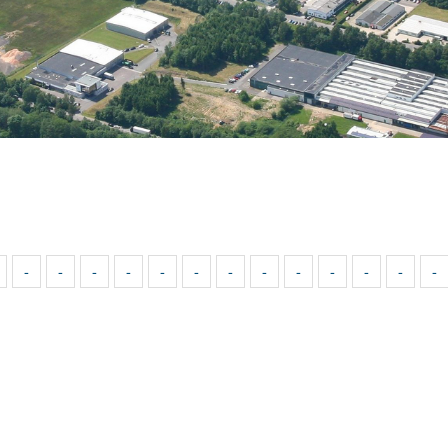
-
-
-
-
-
-
-
-
-
-
-
-
-