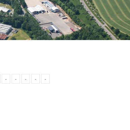
-
-
-
-
-