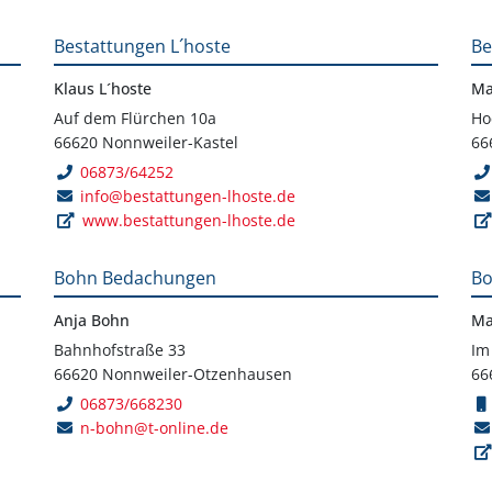
Bestattungen L´hoste
Be
Klaus L´hoste
Ma
Auf dem Flürchen 10a
Ho
66620 Nonnweiler-Kastel
66
06873/64252
info@bestattungen-lhoste.de
www.bestattungen-lhoste.de
Bohn Bedachungen
Bo
Anja Bohn
Ma
Bahnhofstraße 33
Im
66620 Nonnweiler-Otzenhausen
66
06873/668230
n-bohn@t-online.de