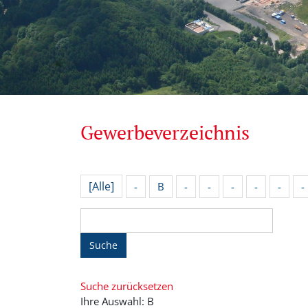
Gewerbeverzeichnis
[Alle]
-
B
-
-
-
-
-
-
Suche
Suche zurücksetzen
Ihre Auswahl: B