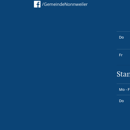
/GemeindeNonnweiler
Do
Fr
Sta
Mo - F
Do