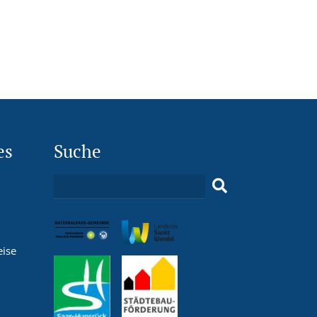
es
Suche
eise