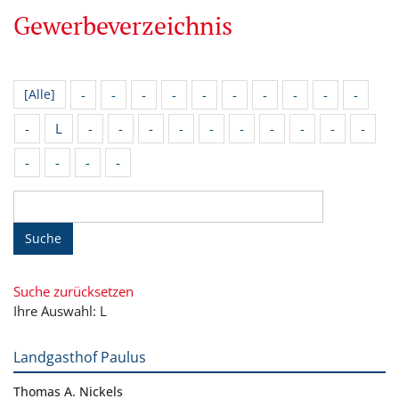
Gewerbeverzeichnis
-
-
-
-
-
-
-
-
-
-
[Alle]
-
L
-
-
-
-
-
-
-
-
-
-
-
-
-
-
Suche
Suche zurücksetzen
Ihre Auswahl: L
Landgasthof Paulus
Thomas A. Nickels