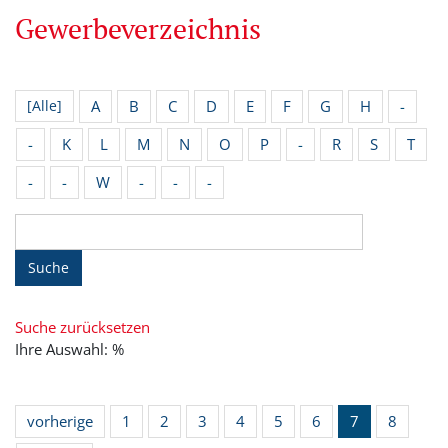
Gewerbeverzeichnis
A
B
C
D
E
F
G
H
-
[Alle]
-
K
L
M
N
O
P
-
R
S
T
-
-
W
-
-
-
Suche
Suche zurücksetzen
Ihre Auswahl: %
vorherige
1
2
3
4
5
6
7
8