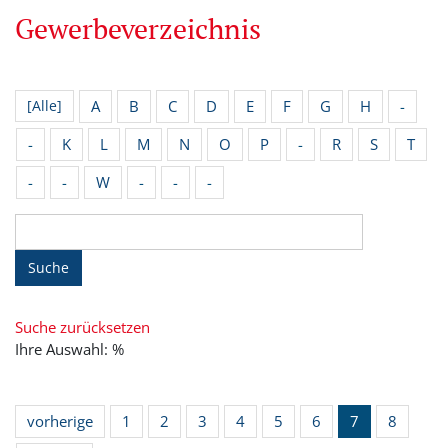
Gewerbeverzeichnis
A
B
C
D
E
F
G
H
-
[Alle]
-
K
L
M
N
O
P
-
R
S
T
-
-
W
-
-
-
Suche
Suche zurücksetzen
Ihre Auswahl: %
vorherige
1
2
3
4
5
6
7
8