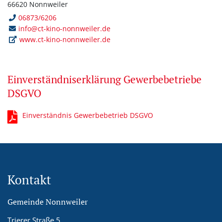
66620 Nonnweiler
06873/6206
info@ct-kino-nonnweiler.de
www.ct-kino-nonnweiler.de
Einverständniserklärung Gewerbebetriebe
DSGVO
Einverständnis Gewerbebetrieb DSGVO
Kontakt
Gemeinde Nonnweiler
Trierer Straße 5