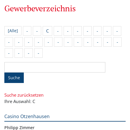
Gewerbeverzeichnis
-
-
C
-
-
-
-
-
-
-
[Alle]
-
-
-
-
-
-
-
-
-
-
-
-
-
-
-
-
Suche
Suche zurücksetzen
Ihre Auswahl: C
Casino Otzenhausen
Philipp Zimmer