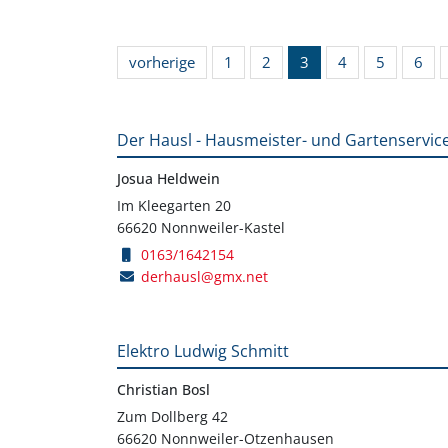
vorherige
1
2
3
4
5
6
Der Hausl - Hausmeister- und Gartenservic
Josua Heldwein
Im Kleegarten 20
66620 Nonnweiler-Kastel
0163/1642154
derhausl@gmx.net
Elektro Ludwig Schmitt
Christian Bosl
Zum Dollberg 42
66620 Nonnweiler-Otzenhausen