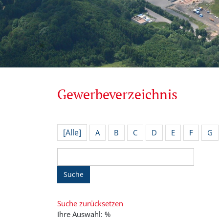
Gewerbeverzeichnis
[Alle]
A
B
C
D
E
F
G
Suche
Suche zurücksetzen
Ihre Auswahl: %