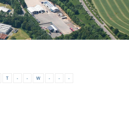
T
-
-
W
-
-
-