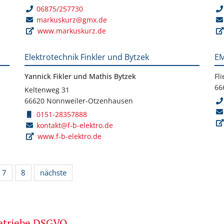
06875/257730
markuskurz@gmx.de
www.markuskurz.de
Elektrotechnik Finkler und Bytzek
EM
Yannick Fikler und Mathis Bytzek
Fl
66
Keltenweg 31
66620 Nonnweiler-Otzenhausen
0151-28357888
kontakt@f-b-elektro.de
www.f-b-elektro.de
7
8
nächste
betriebe DSGVO