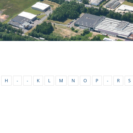
H
-
-
K
L
M
N
O
P
-
R
S