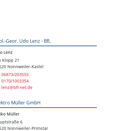
pl.-Geor. Udo Lenz - BfL
o Lenz
 Klopp 21
620 Nonnweiler-Kastel
06873/203555
0170/1003354
lenz@bfl-net.de
ektro Müller GmbH
iko Müller
uptstraße 6
620 Nonnweiler-Primstal