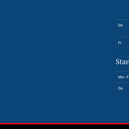
Do
Fr
Sta
Mo - F
Do