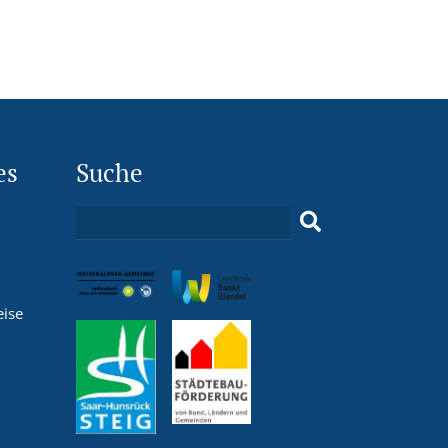
es
Suche
eise