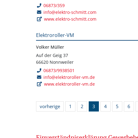
06873/359
info@elektro-schmitt.com
www.elektro-schmitt.com
Elektroroller-VM
Volker Müller
Auf der Geig 37
66620 Nonnweiler
06873/9938501
info@elektroroller-vm.de
www.elektroroller-vm.de
vorherige
1
2
3
4
5
6
Einverständniserklärung Gewerbe