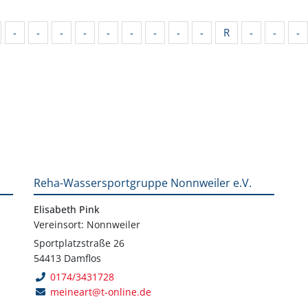
-
-
-
-
-
-
-
-
-
R
-
-
-
Reha-Wassersportgruppe Nonnweiler e.V.
Elisabeth Pink
Vereinsort: Nonnweiler
Sportplatzstraße 26
54413 Damflos
0174/3431728
meineart@t-online.de