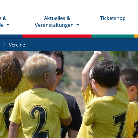
s &
Aktuelles &
Ticketshop
de
Veranstaltungen
e
Vereine