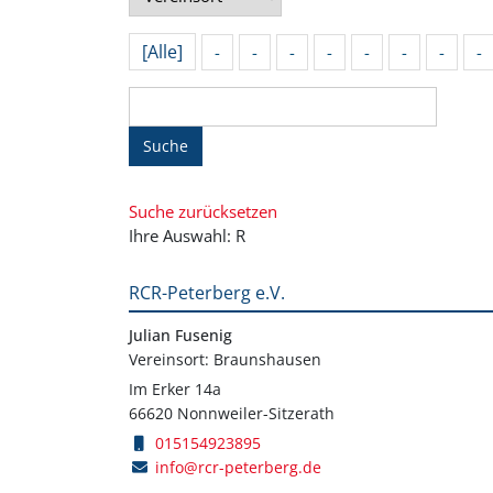
[Alle]
-
-
-
-
-
-
-
-
Suche
Suche zurücksetzen
Ihre Auswahl: R
RCR-Peterberg e.V.
Julian Fusenig
Vereinsort: Braunshausen
Im Erker 14a
66620 Nonnweiler-Sitzerath
015154923895
info@rcr-peterberg.de