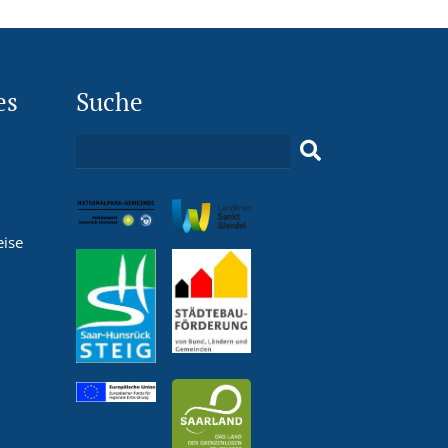
es
Suche
eise