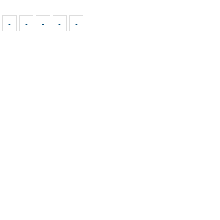
-
-
-
-
-