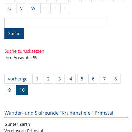
U
V
W
-
-
-
Suche
Suche zurücksetzen
Ihre Auswahl: %
vorherige
1
2
3
4
5
6
7
8
9
10
Wander- und Skifreunde "Krummstiefel" Primstal
Günter Zarth
Vereinsort: Primstal