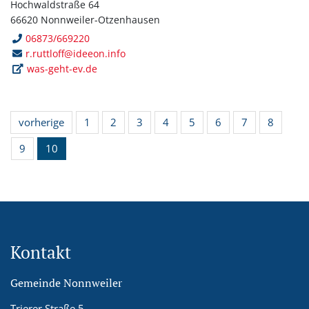
Hochwaldstraße 64
66620 Nonnweiler-Otzenhausen
06873/669220
r.ruttloff@ideeon.info
was-geht-ev.de
vorherige
1
2
3
4
5
6
7
8
9
10
Kontakt
Gemeinde Nonnweiler
Trierer Straße 5