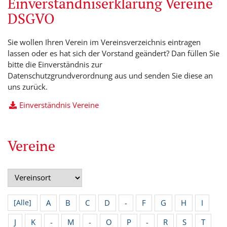
Einverständniserklärung Vereine
DSGVO
Sie wollen Ihren Verein im Vereinsverzeichnis eintragen
lassen oder es hat sich der Vorstand geändert? Dan füllen Sie
bitte die Einverständnis zur
Datenschutzgrundverordnung aus und senden Sie diese an
uns zurück.
Einverständnis Vereine
Vereine
A
B
C
D
-
F
G
H
I
[Alle]
J
K
-
M
-
O
P
-
R
S
T