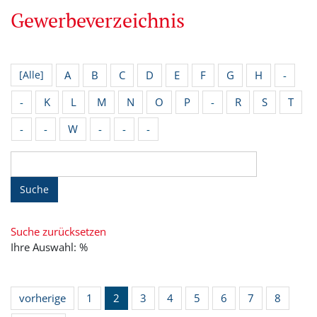
Gewerbeverzeichnis
A
B
C
D
E
F
G
H
-
[Alle]
-
K
L
M
N
O
P
-
R
S
T
-
-
W
-
-
-
Suche
Suche zurücksetzen
Ihre Auswahl: %
vorherige
1
2
3
4
5
6
7
8