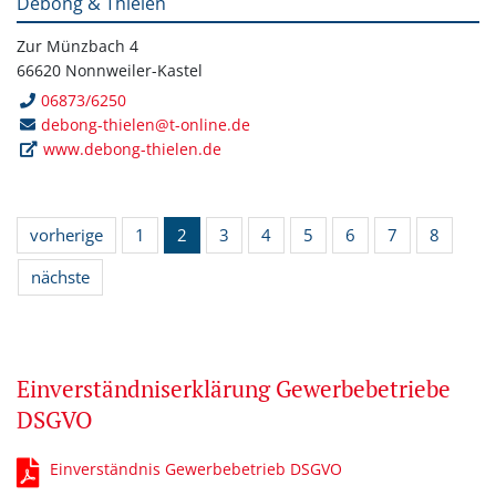
Debong & Thielen
Zur Münzbach 4
66620 Nonnweiler-Kastel
06873/6250
debong-thielen@t-online.de
www.debong-thielen.de
vorherige
1
2
3
4
5
6
7
8
nächste
Einverständniserklärung Gewerbebetriebe
DSGVO
Einverständnis Gewerbebetrieb DSGVO