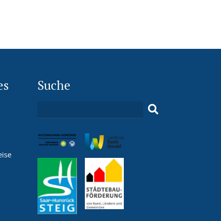
es
Suche
eise