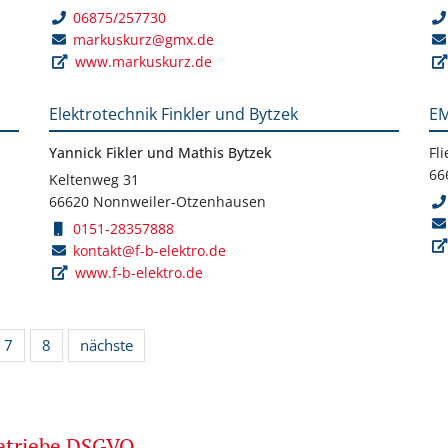
06875/257730
markuskurz@gmx.de
www.markuskurz.de
Elektrotechnik Finkler und Bytzek
EM
Yannick Fikler und Mathis Bytzek
Fl
66
Keltenweg 31
66620 Nonnweiler-Otzenhausen
0151-28357888
kontakt@f-b-elektro.de
www.f-b-elektro.de
7
8
nächste
betriebe DSGVO