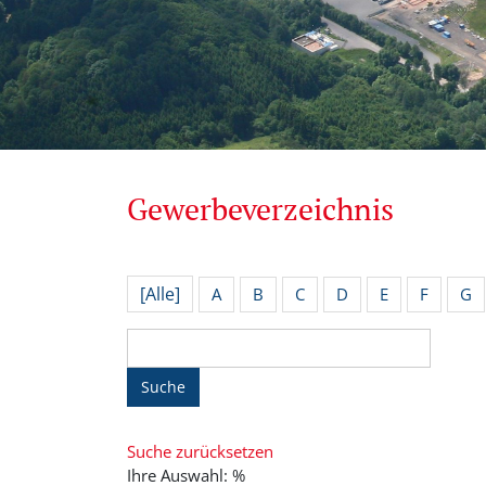
Gewerbeverzeichnis
[Alle]
A
B
C
D
E
F
G
Suche
Suche zurücksetzen
Ihre Auswahl: %