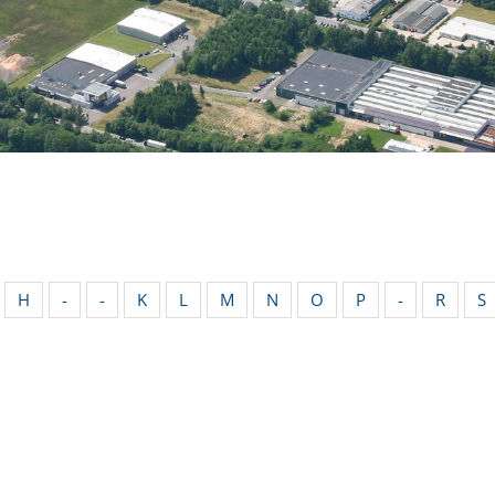
H
-
-
K
L
M
N
O
P
-
R
S