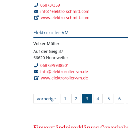
06873/359
info@elektro-schmitt.com
www.elektro-schmitt.com
Elektroroller-VM
Volker Müller
Auf der Geig 37
66620 Nonnweiler
06873/9938501
info@elektroroller-vm.de
www.elektroroller-vm.de
vorherige
1
2
3
4
5
6
Einverständniserklärung Gewerbe