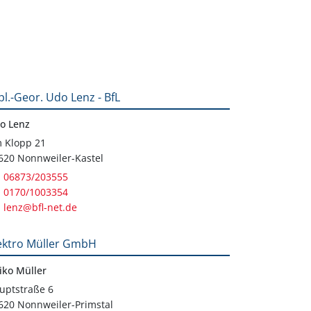
pl.-Geor. Udo Lenz - BfL
o Lenz
 Klopp 21
620 Nonnweiler-Kastel
06873/203555
0170/1003354
lenz@bfl-net.de
ektro Müller GmbH
iko Müller
uptstraße 6
620 Nonnweiler-Primstal