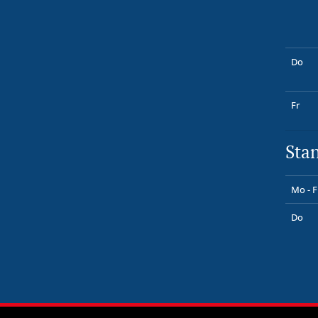
Do
Fr
Sta
Mo - F
Do