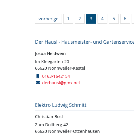
vorherige
1
2
3
4
5
6
Der Hausl - Hausmeister- und Gartenservic
Josua Heldwein
Im Kleegarten 20
66620 Nonnweiler-Kastel
0163/1642154
derhausl@gmx.net
Elektro Ludwig Schmitt
Christian Bosl
Zum Dollberg 42
66620 Nonnweiler-Otzenhausen