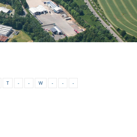
T
-
-
W
-
-
-