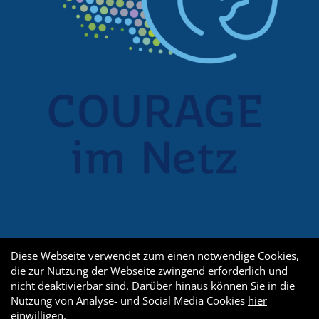
Diese Webseite verwendet zum einen notwendige Cookies,
die zur Nutzung der Webseite zwingend erforderlich und
nicht deaktivierbar sind. Darüber hinaus können Sie in die
Nutzung von Analyse- und Social Media Cookies
hier
einwilligen
.