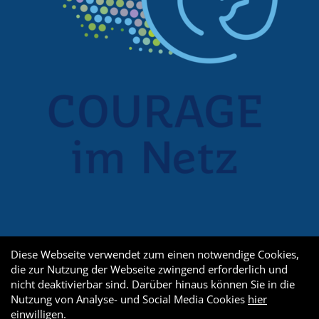
Diese Webseite verwendet zum einen notwendige Cookies,
die zur Nutzung der Webseite zwingend erforderlich und
nicht deaktivierbar sind. Darüber hinaus können Sie in die
Nutzung von Analyse- und Social Media Cookies
hier
einwilligen
.