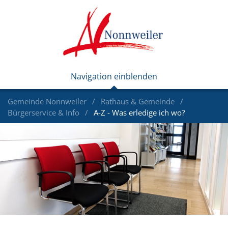
Gemeinde Nonnweiler
Rathaus & Gemeinde
Bürgerservice & Info
A-Z - Was erledige ich wo?