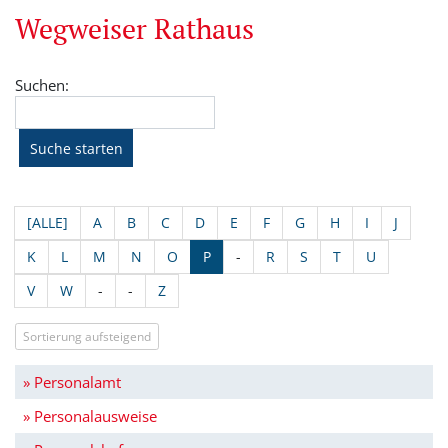
Wegweiser Rathaus
Suchen:
[ALLE]
A
B
C
D
E
F
G
H
I
J
K
L
M
N
O
P
-
R
S
T
U
V
W
-
-
Z
Sortierung aufsteigend
» Personalamt
» Personalausweise