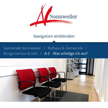
Gemeinde Nonnweiler
Rathaus & Gemeinde
Bürgerservice & Info
A-Z - Was erledige ich wo?